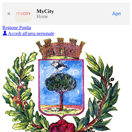
MyCity
×
Apri
Home
Regione Puglia
Accedi all'area personale