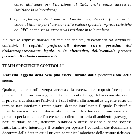
corso abilitante per l’iscrizione al REC, anche senza successiva
iscrizione in tale registro;
oppure, ha superato l’esame di idoneità a seguito della frequenza del
corso abilitante per l’iscrizione alla sezione speciale imprese turistiche
del REC, anche senza successiva iscrizione in tale registro.
Sia per le imprese individuali che per società, associazioni od organismi
collettivi,
i requisiti professionali devono essere posseduti dal
titolare/rappresentante legale, o, in alternativa, dall’eventuale persona
preposta all’attività commerciale
».
TEMPI SPECIFICI E CONTROLLI
L’attività, oggetto della Scia
può essere iniziata dalla presentazione della
stessa.
Qualora, nei controlli venga accertata la carenza dei requisiti/presupposti
previsti dalla normativa vigente il Comune, entro 60 gg. dal ricevimento, invita
il privato a conformare l'attività e i suoi effetti alla normativa vigente entro un
termine non inferiore a trenta giorni, decorso inutilmente il quale, l'attività si
intende vietata.
Con lo stesso atto, in caso di attestazioni non veritiere o
pericolo per la tutela dell'interesse pubblico in materia di ambiente, paesaggio,
beni culturali, salute, sicurezza pubblica o difesa nazionale, viene sospesa
l'attività. L'atto interrompe il termine per operare i controlli, che ricomincia a
decorrere dalla data in cui il privato comunica l'adozione delle misure richieste.