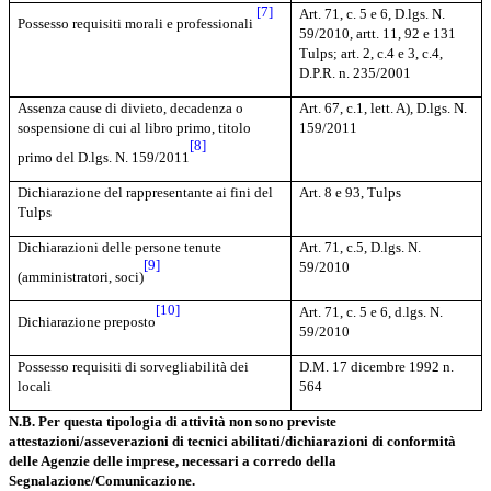
[7]
A
rt. 71, c. 5 e 6, D.lgs. N.
Possesso requisiti morali e professionali
59/2010, artt.
11, 92 e 131
Tulps; art. 2, c.
4 e 3, c.4,
D.P.R. n. 235/2001
Assenza cause di divieto, decadenza o
Art. 67, c.1, lett. A), D.lgs. N.
sospensione di cui al libro primo, titolo
159/2011
[8]
primo del D.lgs. N. 159/2011
Dichiarazione del rappresentante ai fini del
Art. 8 e 93, Tulps
Tulps
Dichiarazioni delle persone tenute
Art. 71, c.5, D.lgs. N.
[9]
59/2010
(amministratori, soci)
[10]
Art. 71, c. 5 e 6, d.lgs. N.
Dichiarazione preposto
59/2010
Possesso requisiti di sorvegliabilità dei
D.M. 17 dicembre 1992 n.
locali
564
N.B. Per questa tipologia di attività non sono previste
attestazioni/asseverazioni di tecnici abilitati/dichiarazioni di conformità
delle Agenzie delle imprese, necessari a corredo della
Segnalazione/Comunicazione.