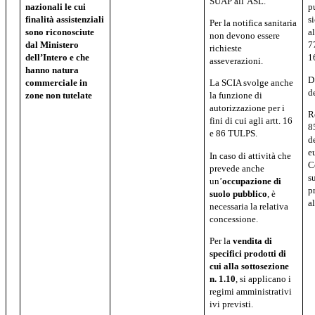
SUAP all’ASL.
nazionali
le
cui
p
finalità assistenziali
s
Per la notifica sanitaria
sono riconosciute
a
non devono essere
dal
Ministero
7
richieste
dell’Intero e che
1
asseverazioni.
hanno natura
D
commerciale in
La SCIA svolge anche
d
zone non tutelate
la funzione di
autorizzazione per i
R
fini di cui agli artt. 16
8
e 86 TULPS.
d
e
In caso di attività che
C
prevede anche
s
un’
occupazione di
p
suolo pubblico
, è
a
necessaria la relativa
concessione.
Per la
vendita di
specifici prodotti di
cui alla sottosezione
n. 1.10
, si applicano i
regimi amministrativi
ivi previsti.