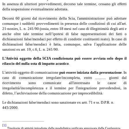
In assenza di ulteriori provvedimenti, decorso tale termine, cessano gli effetti
della sospensione eventualmente adottata.
Decorsi 60 giorni dal ricevimento della Scia, l'amministrazione può adottare
comunque i suddetti provvedimenti in presenza delle condizioni di cui all'art.
21-nonies, L. n. 241/90 (ossia, entro 18 mesi nel caso di illegittimità degli atti e
anche oltre tale termine nell’ipotesi di false rappresentazioni dei fatti o
dichiarazioni false/mendaci per effetto di condotte costituenti reato). In caso di
dichiarazioni false/mendaci è fatta, comunque, salva l’applicazione delle
sanzioni ex art. 19, c.6, L. n. 241/90.
L’Attività oggetto della
SCIA condizionata può essere avviata solo dopo il
rilascio del nulla osta di impatto acustico
.
L’attività oggetto di comunicazione
può essere iniziata dalla presentazione
. In
caso di comunicazione irregolare/incompleta, entro ............ giorni dal
ricevimento sono comunicate all'interessato le cause di
irregolarità/incompletezza e il termine per l'integrazione prevedendosi, in
difetto, l’archiviazione della comunicazione per improcedibilità.
Le dichiarazioni false/mendaci sono sanzionate ex artt. 71 e ss. D.P.R. n.
445/2000.
[1]
Tipologie di attività introdotte dalla modulistica unificata approvata dalla Conferenza