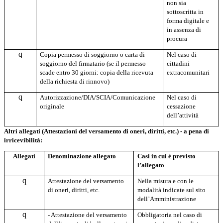
non sia
sottoscritta in
forma digitale e
in assenza di
procura
q
Copia permesso di soggiorno o carta di
Nel caso di
soggiorno del firmatario (se il permesso
cittadini
scade entro 30 giorni: copia della ricevuta
extracomunitari
della richiesta di rinnovo)
q
A
utorizzazione/DIA/SCIA/Comunicazione
Nel caso di
originale
cessazione
dell’attività
Altri allegati (Attestazioni del versamento di oneri, diritti, etc.) - a pena di
irricevibilità:
Allegati
Denominazione allegato
Casi in cui è previsto
l’allegato
q
Attestazione del versamento
Nella misura e con le
di oneri, diritti, etc.
modalità indicate sul sito
dell’Amministrazione
q
- Attestazione del versamento
Obbligatoria nel caso di