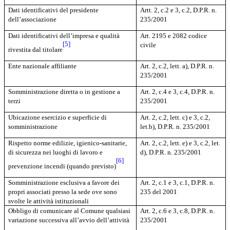
Dati identificativi del presidente
Artt. 2, c.2 e 3, c.2, D.P.R. n.
dell’associazione
235/2001
Dati identificativi dell’impresa e qualità
Art. 2195 e 2082 codice
[5]
civile
rivestita dal titolare
Ente nazionale affiliante
Art. 2, c.2, lett. a), D.P.R. n.
235/2001
Somministrazione diretta o in gestione a
Art. 2, c.4 e 3, c.4, D.P.R. n.
terzi
235/2001
Ubicazione esercizio e superficie di
Art. 2, c.2, lett. c) e 3, c.2,
somministrazione
let.b), D.P.R. n. 235/2001
Rispetto norme edilizie, igienico-sanitarie,
Art. 2, c.2, lett. e) e 3, c.2, let.
di sicurezza nei luoghi di lavoro e
d), D.P.R. n. 235/2001
[6]
prevenzione incendi (quando previsto)
Somministrazione esclusiva a favore dei
Art. 2, c.1 e 3, c.1, D.P.R. n.
propri associati presso la sede ove sono
235 del 2001
svolte le attività istituzionali
Obbligo di comunicare al Comune qualsiasi
Art. 2, c.6 e 3, c.8, D.P.R. n.
variazione successiva all’avvio dell’attività
235/2001