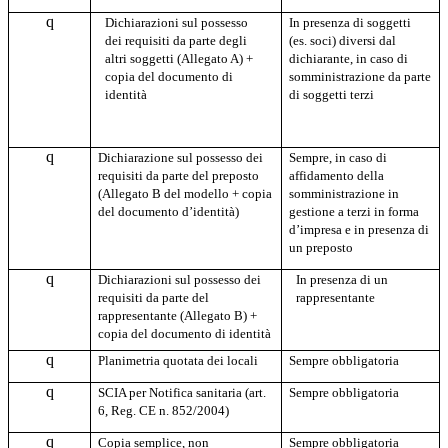
q
Dichiarazioni sul possesso
In presenza di soggetti
dei requisiti da parte degli
(es. soci) diversi dal
altri soggetti (Allegato A) +
dichiarante, in caso di
copia del documento di
somministrazione da parte
identità
di soggetti terzi
q
Dichiarazione sul possesso dei
Sempre, in caso di
requisiti da parte del preposto
affidamento della
(Allegato B del modello + copia
somministrazione in
del documento d’identità)
gestione a terzi in forma
d’impresa e in presenza di
un preposto
q
Dichiarazioni sul possesso dei
In presenza di un
requisiti da parte del
rappresentante
rappresentante (Allegato B) +
copia del documento di identità
q
Planimetria quotata dei locali
Sempre obbligatoria
q
SCIA per Notifica sanitaria (art.
Sempre obbligatoria
6, Reg. CE n. 852/2004)
q
Copia semplice, non
Sempre obbligatoria