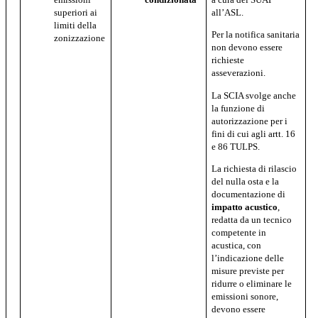
all’ASL.
superiori ai
limiti della
Per la notifica sanitaria
zonizzazione
non devono essere
richieste
asseverazioni.
La SCIA svolge anche
la funzione di
autorizzazione per i
fini di cui agli artt. 16
e 86 TULPS.
La richiesta di rilascio
del nulla osta e la
documentazione di
impatto acustico
,
redatta da un tecnico
competente in
acustica, con
l’indicazione delle
misure previste per
ridurre o eliminare le
emissioni sonore,
devono essere