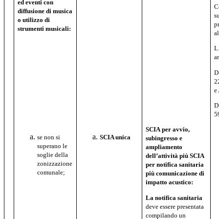
ed eventi con
C
diffusione
di
musica
s
o utilizzo di
p
strumenti
musicali:
a
L
ar
D
2
e
D
5
SCIA
per
avvio,
se non si
SCIA unica
subingresso e
superano le
ampliamento
soglie della
dell’attività
più
SCIA
zonizzazione
per
notifica
sanitaria
comunale;
più comunicazione
di
impatto acustico:
La notifica sanitaria
deve essere presentata
compilando un