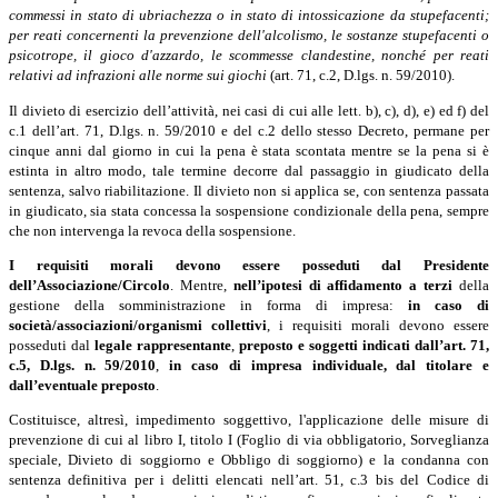
commessi in stato di ubriachezza o in stato di intossicazione da stupefacenti;
per reati concernenti la prevenzione dell'alcolismo, le sostanze stupefacenti o
psicotrope, il gioco d'azzardo, le scommesse clandestine, nonché per reati
relativi ad infrazioni alle norme sui giochi
(art. 71, c.2, D.lgs. n. 59/2010).
Il divieto di esercizio dell’attività, nei casi di cui alle lett. b), c), d), e) ed f) del
c.1 dell’art. 71, D.lgs. n. 59/2010 e del c.2 dello stesso Decreto, permane per
cinque anni dal giorno in cui la pena è stata scontata mentre se la pena si è
estinta in altro modo, tale termine decorre dal passaggio in giudicato della
sentenza, salvo riabilitazione. Il divieto non si applica se, con sentenza passata
in giudicato, sia stata concessa la sospensione condizionale della pena, sempre
che non intervenga la revoca della sospensione.
I requisiti morali devono essere posseduti dal Presidente
dell’Associazione/Circolo
. Mentre,
nell’ipotesi di affidamento a terzi
della
gestione della somministrazione in forma di impresa:
in caso di
società/associazioni/organismi collettivi
, i requisiti morali devono essere
posseduti dal
legale rappresentante
,
preposto
e soggetti indicati dall’art. 71,
c.5, D.lgs. n. 59/2010
,
in caso di impresa individuale, dal titolare e
dall’eventuale preposto
.
Costituisce, altresì, impedimento soggettivo, l'applicazione delle misure di
prevenzione di cui al libro I, titolo I (Foglio di via obbligatorio, Sorveglianza
speciale, Divieto di soggiorno e Obbligo di soggiorno) e la condanna con
sentenza definitiva per i delitti elencati nell’art. 51, c.3 bis del Codice di