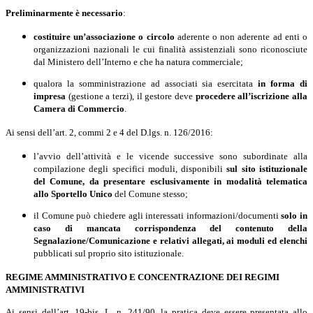
Preliminarmente
è necessario
:
costituire un’associazione o circolo
aderente o non aderente ad enti o
organizzazioni nazionali le cui finalità assistenziali sono riconosciute
dal Ministero dell’Interno e che ha natura commerciale;
qualora la somministrazione ad associati sia esercitata
in forma di
impresa
(gestione a terzi), il gestore deve
procedere all’iscrizione alla
Camera di Commercio
.
Ai sensi dell’art. 2, commi 2 e 4 del D.lgs. n. 126/2016:
l
’avvio dell’attività e le vicende successive sono subordinate alla
compilazione degli specifici moduli, disponibili
sul sito istituzionale
del Comune, da presentare
esclusivamente in modalità telematica
allo Sportello Unico
del Comune stesso;
il Comune può chiedere agli interessati informazioni/documenti
solo in
caso di mancata corrispondenza del contenuto della
Segnalazione/Comunicazione e relativi allegati, ai moduli ed elenchi
pubblicati sul proprio sito istituzionale.
REGIME AMMINISTRATIVO E CONCENTRAZIONE DEI REGIMI
AMMINISTRATIVI
Ai sensi dell’art. 19-bis, L. n. 241/90, la pratica deve essere presentata allo