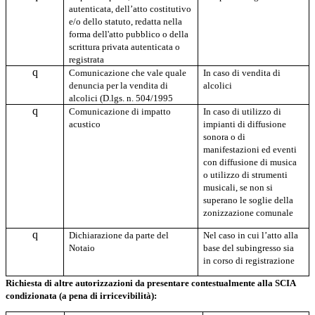
autenticata, dell’atto costitutivo
e/o dello statuto, redatta nella
forma dell'atto pubblico o della
scrittura privata autenticata o
registrata
q
Comunicazione che vale quale
In caso di vendita di
denuncia per la vendita di
alcolici
alcolici (D.lgs. n. 504/1995
q
Comunicazione di impatto
In caso di utilizzo di
acustico
impianti di diffusione
sonora o di
manifestazioni ed eventi
con diffusione di musica
o utilizzo di strumenti
musicali, se non si
superano le soglie della
zonizzazione comunale
q
Dichiarazione da parte del
Nel caso in cui l’atto alla
Notaio
base del subingresso sia
in corso di registrazione
Richiesta di altre autorizzazioni da presentare contestualmente alla SCIA
condizionata (a pena di irricevibilità):