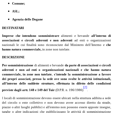
Comune;
ASL;
Agenzia delle Dogane
DESTINATARI
Imprese che intendono somministrare
alimenti e bevande
all’interno di
associazioni e circoli aderenti e non aderenti
ad enti o organizzazioni
nazionali le cui finalità sono riconosciute dal Ministero dell’Interno e
che
hanno natura commerciale,
in zone non tutelate.
DESCRIZIONE
Per somministrazione
di alimenti e bevande
da parte di associazioni e circoli
aderenti e non ad enti o organizzazioni nazionali e che hanno natura
commerciale, in zone non tutelate
,
s'intende la somministrazione a favore
dei propri associati, presso la sede ove sono svolte le attività istituzionali,
all’interno delle suddette strutture, effettuata in difetto delle condizioni
[2]
previste dagli artt. 148 e 149 del Tuir
(D.P.R. n. 196/1986)
.
I
locali di somministrazione devono essere ubicati nella struttura adibita a sede
del circolo o ente collettivo e non devono avere accesso diretto da strade,
piazze o altri luoghi pubblici e all'esterno non possono essere apposte insegne,
targhe o altre indicazioni che pubblicizzano le attività di somministrazione