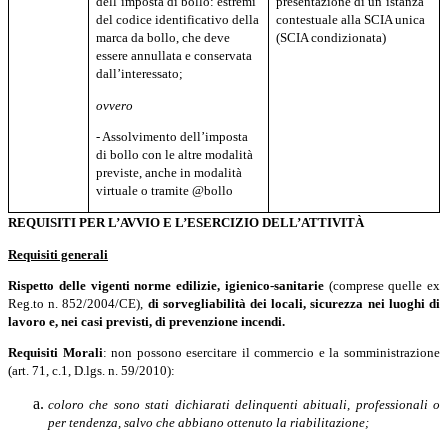
dell’imposta di bollo: estremi
presentazione di un’istanza
del codice identificativo della
contestuale alla SCIA unica
marca da bollo, che deve
(SCIA condizionata)
essere annullata e conservata
dall’interessato;
ovvero
- Assolvimento dell’imposta
di bollo con le altre modalità
previste, anche in modalità
virtuale o tramite @bollo
REQUISITI PER L’AVVIO E L’ESERCIZIO DELL’ATTIVITÀ
Requisiti generali
Rispetto delle vigenti norme edilizie,
igienico-sanitarie
(comprese quelle ex
Reg.to n. 852/2004/CE),
di sorvegliabilità dei locali, sicurezza
nei
luoghi
di
lavoro e, nei casi previsti, di prevenzione incendi.
Requisiti Morali
: non possono esercitare il commercio e la somministrazione
(art. 71, c.1, D.lgs. n. 59/2010):
coloro che sono stati dichiarati delinquenti abituali, professionali o
per tendenza, salvo che abbiano ottenuto la riabilitazione;