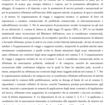
erogazioni di acqua, gas, energia elettrica e vapore, per le prestazioni alberghiere, di
alloggio, di trasporto e di deposito e per le prestazioni di servizi portuali e aeroportuali ne'
per le prestazioni effettuate nell'esercizio delle seguenti attività: a) gestione di spacci aziendali
e di mense; b) organizzazione di viaggi e soggiorni turistici; c) gestione di fiere ed
esposizioni a carattere commerciale; d) pubblicità commerciale; e) telecomunicazioni e
radiodiffusioni circolari. 5. Per le associazioni di promozione sociale ricomprese tra gli enti
di cui all'articolo 3, comma 6, lettera e), della legge 25 agosto 1991, n. 287, le cui finalità
assistenziali siano riconosciute dal Ministero dell'interno, non si considerano commerciali,
anche se effettuate verso pagamento di corrispettivi specifici, la somministrazione di alimenti
e bevande effettuata, presso le sedi in cui viene svolta l'attività istituzionale, da bar ed esercizi
similari e l'organizzazione di viaggi e soggiorni turistici, sempreché le predette attività siano
strettamente complementari a quelle svolte in diretta attuazione degli scopi istituzionali e
siano effettuate nei confronti degli stessi soggetti indicati nel comma 3. 6. L'organizzazione
di viaggi e soggiorni turistici di cui al comma 5 non è considerata commerciale anche se
effettuata da associazioni politiche, sindacali e di categoria, nonché da associazioni
riconosciute dalle confessioni religiose con le quali lo Stato ha stipulato patti, accordi o
intese, sempreché sia effettuata nei confronti degli stessi soggetti indicati nel comma 3. 7. Per
le organizzazioni sindacali e di categoria non si considerano effettuate nell'esercizio di attività
commerciali le cessioni delle pubblicazioni, anche in deroga al limite di cui al comma 3,
riguardanti i contratti collettivi di lavoro, nonché l'assistenza prestata prevalentemente agli
iscritti, associati o partecipanti in materia di applicazione degli stessi contratti e di legislazione
sul lavoro, effettuate verso pagamento di corrispettivi che in entrambi i casi non eccedano i
costi di diretta imputazione. 8. Le disposizioni di cui ai commi 3, 5, 6 e 7 si applicano a
condizione che le associazioni interessate si conformino alle seguenti clausole, da inserire nei