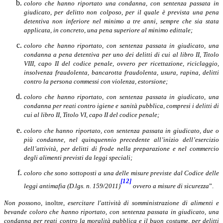
coloro che hanno riportato una condanna, con sentenza passata in
giudicato, per delitto non colposo, per il quale è prevista una pena
detentiva non inferiore nel minimo a tre anni, sempre che sia stata
applicata, in concreto, una pena superiore al minimo edittale;
coloro che hanno riportato, con sentenza passata in giudicato, una
condanna a pena detentiva per uno dei delitti di cui al libro II, Titolo
VIII, capo II del codice penale, ovvero per ricettazione, riciclaggio,
insolvenza fraudolenta, bancarotta fraudolenta, usura, rapina, delitti
contro la persona commessi con violenza, estorsione;
coloro che hanno riportato, con sentenza passata in giudicato, una
condanna per reati contro igiene e sanità pubblica, compresi i delitti di
cui al libro II, Titolo VI, capo II del codice penale;
coloro che hanno riportato, con sentenza passata in giudicato, due o
più condanne, nel quinquennio precedente all’inizio dell’esercizio
dell’attività, per delitti di frode nella preparazione e nel commercio
degli alimenti previsti da leggi speciali;
coloro che sono sottoposti a una delle misure previste dal Codice delle
[12]
leggi antimafia (D.lgs. n. 159/2011)
ovvero a misure di sicurezza
”.
Non possono
, inoltre,
esercitare l'attività di somministrazione di alimenti e
bevande coloro che hanno riportato, con sentenza passata in giudicato, una
condanna per reati contro la moralità pubblica e il buon costume, per delitti