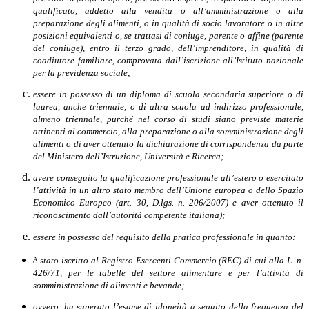
qualificato, addetto alla vendita o all’amministrazione o alla
preparazione degli alimenti, o in qualità di socio lavoratore o in altre
posizioni equivalenti o, se trattasi di coniuge, parente o affine (parente
del coniuge), entro il terzo grado, dell’imprenditore, in qualità di
coadiutore familiare, comprovata dall’iscrizione all’Istituto nazionale
per la previdenza sociale;
essere in possesso di un diploma di scuola secondaria superiore o di
laurea, anche triennale, o di altra scuola ad indirizzo professionale,
almeno triennale, purché nel corso di studi siano previste materie
attinenti al commercio, alla preparazione o alla somministrazione degli
alimenti o di aver ottenuto la dichiarazione di corrispondenza da parte
del Ministero dell’Istruzione, Università e Ricerca;
avere conseguito la qualificazione professionale all’estero o esercitato
l’attività in un altro stato membro dell’Unione europea o dello Spazio
Economico Europeo (art. 30, D.lgs. n. 206/2007) e aver ottenuto il
riconoscimento dall’autorità competente italiana);
essere in possesso del requisito della pratica professionale in quanto:
è stato iscritto al Registro Esercenti Commercio (REC) di cui alla L. n.
426/71, per le tabelle del settore alimentare e per l’attività di
somministrazione di alimenti e bevande;
ovvero, ha superato l’esame di idoneità a seguito della frequenza del