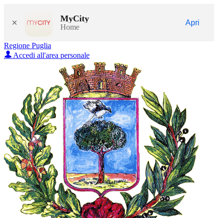
MyCity
×
Apri
Home
Regione Puglia
Accedi all'area personale