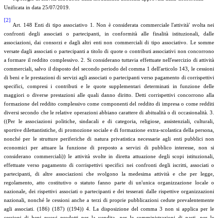
Unificata in data 25/07/2019.
[2]
Art. 148 Enti di tipo associativo 1. Non è considerata commerciale l'attività' svolta nei
confronti degli associati o partecipanti, in conformità alle finalità istituzionali, dalle
associazioni, dai consorzi e dagli altri enti non commerciali di tipo associativo. Le somme
versate dagli associati o partecipanti a titolo di quote o contributi associativi non concorrono
a formare il reddito complessivo. 2. Si considerano tuttavia effettuate nell'esercizio di attività
commerciali, salvo il disposto del secondo periodo del comma 1 dell'articolo 143, le cessioni
di beni e le prestazioni di servizi agli associati o partecipanti verso pagamento di corrispettivi
specifici, compresi i contributi e le quote supplementari determinati in funzione delle
maggiori o diverse prestazioni alle quali danno diritto. Detti corrispettivi concorrono alla
formazione del reddito complessivo come componenti del reddito di impresa o come redditi
diversi secondo che le relative operazioni abbiano carattere di abitualità o di occasionalità. 3.
((Per le associazioni politiche, sindacali e di categoria, religiose, assistenziali, culturali,
sportive dilettantistiche, di promozione sociale e di formazione extra-scolastica della persona,
nonché per le strutture periferiche di natura privatistica necessarie agli enti pubblici non
economici per attuare la funzione di preposto a servizi di pubblico interesse, non si
considerano commerciali)) le attività svolte in diretta attuazione degli scopi istituzionali,
effettuate verso pagamento di corrispettivi specifici nei confronti degli iscritti, associati o
partecipanti, di altre associazioni che svolgono la medesima attività e che per legge,
regolamento, atto costitutivo o statuto fanno parte di un'unica organizzazione locale o
nazionale, dei rispettivi associati o partecipanti e dei tesserati dalle rispettive organizzazioni
nazionali, nonché le cessioni anche a terzi di proprie pubblicazioni cedute prevalentemente
agli associati. (186) (187) ((194)) 4. La disposizione del comma 3 non si applica per le
cessioni di beni nuovi prodotti per la vendita, per le somministrazioni di pasti, per le