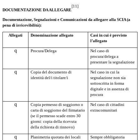
[11]
DOCUMENTAZIONE DA ALLEGARE
Documentazione, Segnalazioni e Comunicazioni da allegare alla SCIA (a
pena di irricevibilità):
Allegati
Denominazione allegato
Casi in cui è previsto
l’allegato
q
Procura/Delega
Nel caso di
procura/delega a
presentare la segnalazione
q
Copia del documento di
Nel caso in cui la
identità del/i titolare/i
segnalazione non sia
sottoscritta in forma
digitale e in assenza di
procura
q
Copia permesso di soggiorno o
Nel caso di cittadini
carta di soggiorno del firmatario
extracomunitari
(se il permesso scade entro 30
giorni: copia della ricevuta
della richiesta di rinnovo)
q
Planimetria quotata dei locali
Sempre obbligatoria