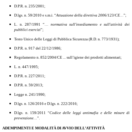
D.P.R. n. 235/2001;
D.lgs. n. 59/2010 e s.m.i. “
Attuazione della direttiva 2006/123/CE…
”;
L. n. 287/1991 “…
normativa sull'insediamento e sull'attività dei
pubblici esercizi
”;
Testo Unico delle Leggi di Pubblica Sicurezza (R.D. n. 773/1931);
D.P.R. n. 917 del 22/12/1986;
Regolamento n. 852/2004/CE ... sull’igiene dei prodotti alimentari;
L. n. 447/1995;
D.P.R. n. 227/2011;
D.P.R. n. 59/2013;
Legge n. 241/1990;
D.lgs. n. 126/2016 e D.lgs. n. 222/2016;
D.lgs. n. 159/2011 “
Codice delle leggi antimafia e delle misure di
prevenzione…
”.
ADEMPIMENTI E MODALITÀ DI AVVIO DELL’ATTIVITÀ