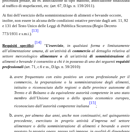
procedura penale, ad es. associazione di tipo mafioso, associazione finalizzata
al traffico di stupefacenti, etc. (art. 67, D.lgs. n. 159/2011).
Ai fini dell’esercizio della somministrazione di alimenti e bevande occorre,
inoltre, non essere in alcuna delle condizioni ostative previste dagli artt. 11, 92
e 131 del Testo Unico delle Leggi di Pubblica Sicurezza (Regio Decreto
[13]
773/1931 e s.m.i.).
[14]
Requisiti specifici
:
“
L’esercizio
, in qualsiasi forma e limitatamente
all’alimentazione umana, di un'attività di
commercio
al dettaglio relativa al
settore merceologico
alimentare
o
di un'attività
di somministrazione
di
alimenti e bevande
è consentito a chi è in possesso di uno dei seguenti
requisiti
professionali
(
art. 71, c.6 e ss., D.lgs. n. 59/2010):
avere frequentato con esito positivo un corso professionale per il
commercio, la preparazione o la somministrazione degli alimenti,
istituito o riconosciuto dalle regioni o dalle province autonome di
Trento e di Bolzano o da equivalente autorità competente in uno stato
membro dell’Unione europea o dello spazio economico europeo,
[15]
riconosciuto dall’autorità competente italiana
;
avere, per almeno due anni, anche non continuativi, nel quinquennio
precedente, esercitato in proprio attività d’impresa nel settore
alimentare
o della somministrazione di alimenti e bevande o avere
prestato la propria opera, presso tali imprese, in qualità di dipendente