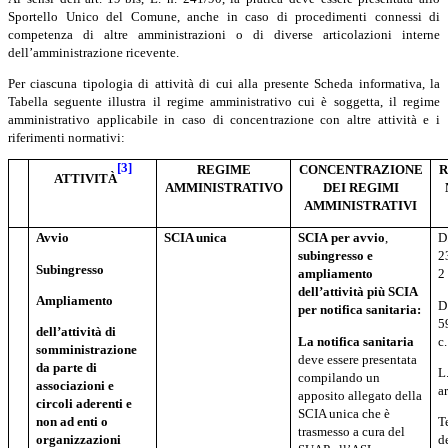
Sportello Unico del Comune, anche in caso di procedimenti connessi di
competenza di altre amministrazioni o di diverse articolazioni interne
dell’amministrazione ricevente.
Per ciascuna tipologia di attività di cui alla presente Scheda informativa, la
Tabella seguente illustra il regime amministrativo cui è soggetta, il regime
amministrativo applicabile in caso di concentrazione con altre attività e i
riferimenti normativi:
[3]
REGIME
CONCENTRAZIONE
R
ATTIVITÀ
AMMINISTRATIVO
DEI REGIMI
AMMINISTRATIVI
Avvio
SCIA unica
SCIA
per
avvio
,
D
subingresso e
2
Subingresso
ampliamento
2
dell’attività più SCIA
Ampliamento
D.
per notifica sanitaria:
5
dell’attività
di
La
notifica
sanitaria
c.
somministrazione
deve essere presentata
da parte di
L
compilando un
associazioni
e
ar
apposito allegato della
circoli
aderenti
e
SCIA unica che è
non
ad
enti
o
T
trasmesso a cura del
organizzazioni
d