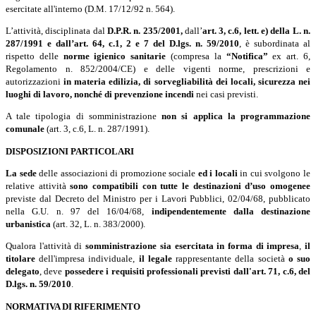
esercitate all'interno (D.M. 17/12/92 n. 564).
L’attività, disciplinata dal
D.P.R. n. 235/2001,
dall’
art. 3, c.6, lett. e) della L. n.
287/1991 e dall’art. 64, c.1, 2 e 7 del
D.lgs. n. 59/2010
, è subordinata al
rispetto delle
norme igienico sanitarie
(compresa la
“Notifica”
ex art. 6,
Regolamento n. 852/2004/CE) e delle vigenti norme, prescrizioni e
autorizzazioni
in materia edilizia, di sorvegliabilità dei locali, sicurezza nei
luoghi di lavoro, nonché di prevenzione incendi
nei casi previsti.
A tale tipologia di somministrazione
non si applica la programmazione
comunale
(art. 3, c.6, L. n. 287/1991).
DISPOSIZIONI PARTICOLARI
La sede
delle associazioni di promozione sociale
ed i locali
in cui svolgono le
relative attività
sono compatibili con tutte le destinazioni d’uso omogenee
previste dal Decreto del Ministro per i Lavori Pubblici, 02/04/68, pubblicato
nella G.U. n. 97 del 16/04/68,
indipendentemente dalla destinazione
urbanistica
(art. 32, L. n. 383/2000).
Qualora l'attività di
somministrazione sia esercitata in forma di impresa
,
il
titolare
dell'impresa individuale,
il legale
rappresentante della società
o suo
delegato
, deve
possedere i requisiti professionali previsti dall'art. 71, c.6, del
D.lgs. n. 59/2010
.
NORMATIVA DI RIFERIMENTO